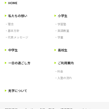
HOME
私たちの想い
小学生
・理念
・学習塾
・基本方針
・英語教室
・代表メッセージ
・学童
中学生
高校生
一日の過ごし方
ご利用案内
・料金
・入塾の流れ
見学について