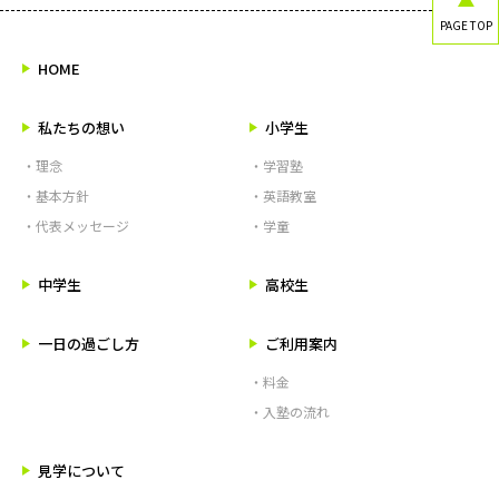
PAGE TOP
HOME
私たちの想い
小学生
・理念
・学習塾
・基本方針
・英語教室
・代表メッセージ
・学童
中学生
高校生
一日の過ごし方
ご利用案内
・料金
・入塾の流れ
見学について