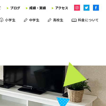
て
ブログ
成績・実績
アクセス
小学生
中学生
高校生
料金について
学習塾
英語教室
学童