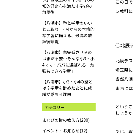
この日で
知的好奇心を満たす学びの
５教科に
放課後
【八潮市】塾と学童のいい
とこ取り。小4からの本格的
な学習に備える、最高の放
課後環境
◯北辰
【八潮市】留守番させるの
はまだ不安…そんな小3・小
北辰テス
4ママ・パパに選ばれる「勉
埼玉県に
強もできる学童」
当然八潮
【八潮市】小3・小4の壁と
は？学童を辞めたあとに成
東京には
績が落ちる理由
というこ
カテゴリー
しょうか
まなびの樹の教え方(230)
イベント・お知らせ(12)
では、取