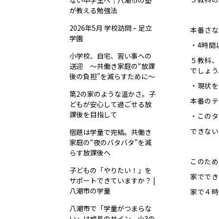
ない中学生へ｜八潮市の塾
が教える勉強法
2026年5月 学校訪問 – 足立
本番さな
学園
・4時間
小学校、自宅、習い事への
５教科、
送迎 ～共働き家庭の“放課
でしょう
後の負担”を減らすために～
・現状を
第2の家のような温かさ。子
本番のテ
どもが安心して過ごせる放
課後を目指して
・このタ
できない
宿題は学童で完結。共働き
家庭の“夜のバタバタ”を減
らす放課後へ
このため
子どもの「やりたい！」を
家ででき
サポートできていますか？ |
八潮市の学童
家で４時
八潮市で「学童がつまらな
い」は成長のサイン。小3の