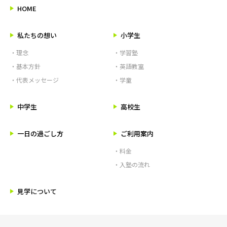
HOME
私たちの想い
小学生
・理念
・学習塾
・基本方針
・英語教室
・代表メッセージ
・学童
中学生
高校生
一日の過ごし方
ご利用案内
・料金
・入塾の流れ
見学について