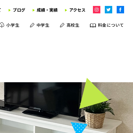
て
ブログ
成績・実績
アクセス
小学生
中学生
高校生
料金について
学習塾
英語教室
学童