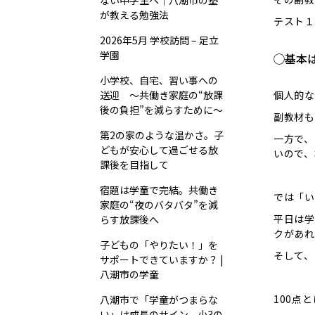
ない中学生へ｜八潮市の塾
が教える勉強法
テスト１
2026年5月 学校訪問 – 足立
学園
◯基本
小学校、自宅、習い事への
送迎 ～共働き家庭の“放課
個人的な
後の負担”を減らすために～
副教材も
第2の家のような温かさ。子
一方で、
どもが安心して過ごせる放
いので、
課後を目指して
宿題は学童で完結。共働き
では「い
家庭の“夜のバタバタ”を減
平日は学
らす放課後へ
クがあれ
子どもの「やりたい！」を
そして、
サポートできていますか？ |
八潮市の学童
100点
八潮市で「学童がつまらな
い」は成長のサイン。小3の