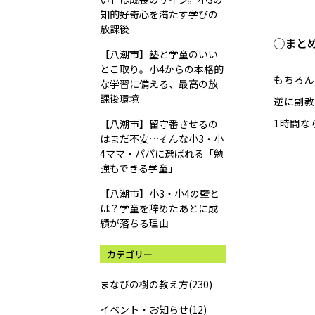
知的好奇心を満たす学びの
放課後
◯まと
【八潮市】塾と学童のいい
とこ取り。小4からの本格的
もちろん
な学習に備える、最高の放
課後環境
逆に副教
1時間な
【八潮市】留守番させるの
はまだ不安…そんな小3・小
4ママ・パパに選ばれる「勉
強もできる学童」
【八潮市】小3・小4の壁と
は？学童を辞めたあとに成
績が落ちる理由
カテゴリー
まなびの樹の教え方(230)
イベント・お知らせ(12)