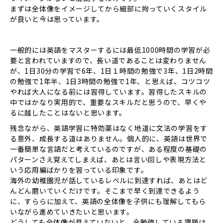
まずは全体像をイメージしてから細部に拘っていくスタイル
が良いと今は思っています。
一般的には英語をマスターするには最低1000時間の学習が必
要と言われていますので、長い道であることは変わりません
が、1日30分の学習で6年、1日１時間の勉強で3年、1日2時間
の勉強で1年半、1日3時間の勉強で1年、と思えば、コツコツ
やれば大人になる前には習得しています。習得したスキルの
中ではかなり実用的で、重要なスキルだと思うので、早くや
るに越したことはないと思います。
残念ながら、英語学習に特効薬はなく地道に文法の学習をす
る意外、成長する道はありません。個人的に、英語は世界で
一番簡単な言語だと考えているのですが、ある程度の基礎の
パターンさえ覚えてしまえば、あとは言い回しや表現方法と
いう応用編ばかりを習っている印象です。
海外の幼稚園児が話しているレベルに到達すれば、あとはど
んどん磨いていくだけです。そこまで早く到達できるよう
に、すららに加えて、英語の全体像を子供にも理解してもら
いながら進めていきたいと思います。
どうしても全体像が見えていないと、今勉強している課題は