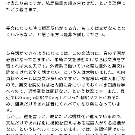
は当たり前ですが、結局単語の組み合わせだ、という理解に
たどり着きます。
長文になった時に拒否反応がでる方、もしくは文がなんとな
くわからない、と感じる方は是非お試しください。
英会話ができるようになるには、この文法力に、音の学習が
必要になってきますが、単純に文を読むだけならば文法を学
習すれば大丈夫です。外資系で働いていた際も意外と英文は
読めるけれど全く話せない、という人は大勢いました。社内
資料やメールは英文が多いのですが、お客様は日本人相手な
ので、英文を読めれば社内的に身につけておくべき知識は学
べるので、通常業務は問題ない、という状況です。また、最
近ではGoogle翻訳やDeepLといった翻訳ソフトがあるた
め、翻訳だけであれば昔にくれべてかなり楽になっていま
す。
しかし、逆を言うと、既にだいぶ機械化が進んでいるので、
文法だけであれば別に機械を使えばある程度人がやる必要が
ない、というレベルまで来ています。では、英語学習はいら