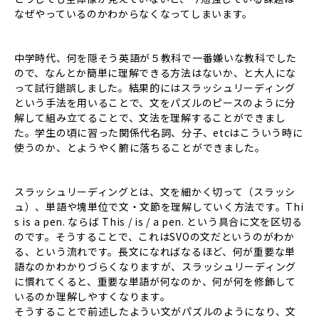
なぜやっているのかわからなくなってしまいます。
中学時代、何を隠そう英語が５教科で一番嫌いな教科でした
ので、なんとか簡単に理解できる方法はないか、と大人にな
って試行錯誤しました。結果的にはスラッシュリーディング
という手法を用いることで、文をパズルのピースのように分
解して組み立てることで、文法を理解することができまし
た。学生の頃に習った関係代名詞、分子、etcはこういう時に
使うのか、とようやく腑に落ちることができました。
スラッシュリーディングとは、文を細かく切って（スラッシ
ュ）、単語や塊単位で文・文節を理解していく方法です。Thi
s is a pen. ならば This / is / a pen. という具合に文を区切る
のです。そうすることで、これはSVOの文だというのがわか
る、という流れです。長文になればなるほど、何が重要な単
語なのかわかりづらくなりますが、スラッシュリーディング
に慣れてくると、重要な単語が何なのか、何が何を修飾して
いるのか理解しやすくなります。
そうすることで前述したようい文がパズルのようになり、文