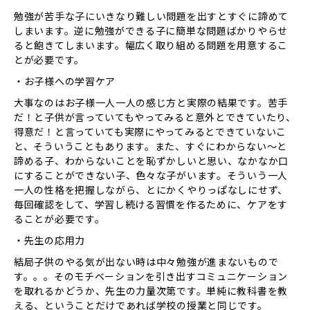
勉強が苦手な子にいきなり難しい問題を出すとすぐに諦めて
しまいます。逆に勉強ができる子に簡単な問題ばかりやらせ
ると飽きてしまいます。幅広く取り組める問題を用意するこ
とが必要です。
・お子様への学習ケア
大事なのはお子様一人一人の感じ方と実際の結果です。苦手
だ！と子供が言っていてもやってみると意外とできていたり、
得意だ！と言っていても実際にやってみるとできていないこ
と、そういうこともあります。また、すぐにわからない〜と
諦める子、わからないことを恥ずかしいと思い、なかなか口
にすることができない子、色々な子がいます。そういう一人
一人の性格を把握しながら、とにかくやりっぱなしにせず、
毎回確認をして、学習し続ける習慣を作るために、ケアをす
ることが必要です。
・先生の応用力
結局子供のやる気が出ない時は中々勉強が進まないもので
す。。。そのモチベーションを引き出すコミュニケーション
を取れるかどうか、先生の力量次第です。単純に教科書を教
える、ということだけであれば学校の授業と同じです。