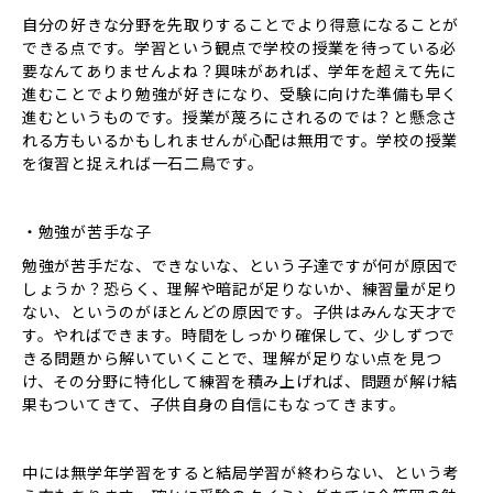
自分の好きな分野を先取りすることでより得意になることが
できる点です。学習という観点で学校の授業を待っている必
要なんてありませんよね？興味があれば、学年を超えて先に
進むことでより勉強が好きになり、受験に向けた準備も早く
進むというものです。授業が蔑ろにされるのでは？と懸念さ
れる方もいるかもしれませんが心配は無用です。学校の授業
を復習と捉えれば一石二鳥です。
・勉強が苦手な子
勉強が苦手だな、できないな、という子達ですが何が原因で
しょうか？恐らく、理解や暗記が足りないか、練習量が足り
ない、というのがほとんどの原因です。子供はみんな天才で
す。やればできます。時間をしっかり確保して、少しずつで
きる問題から解いていくことで、理解が足りない点を見つ
け、その分野に特化して練習を積み上げれば、問題が解け結
果もついてきて、子供自身の自信にもなってきます。
中には無学年学習をすると結局学習が終わらない、という考