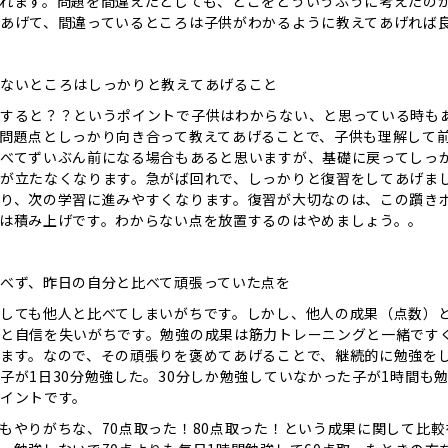
れます。問題を間違えたとしても、どこをどういうふうに考えたの
あげて、間違っているところは子供がわかるように教えてあげれば
ないところはしっかりと教えてあげること
すると？？というポイントで子供はわからない、と思っている時も
問題点としっかり向き合って教えてあげることで、子供も理解して
べてずいぶん前になる場合もあると思いますが、基礎に戻ってしっ
が立たなくなります。急がば回れで、しっかりと復習をしてあげま
り、次の学習に進みやすくなります。復習が大切なのは、この躓き
は積み上げです。わからない点を放置するのはやめましょう。。
べず、昨日の自分と比べて頑張っていた点を
しても他人と比べてしまいがちです。しかし、他人の成果（点数）
と自信を失いがちです。勉強の成果は筋力トレーニングと一緒です
ます。なので、その頑張りを褒めてあげることで、継続的に勉強を
子が1日30分勉強した。30分しか勉強していなかった子が1時間も
イントです。
もやりがちな、70点取った！80点取った！という成果に関して比