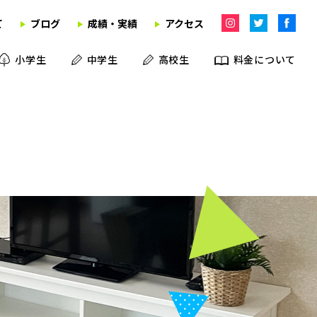
て
ブログ
成績・実績
アクセス
小学生
中学生
高校生
料金について
学習塾
英語教室
学童