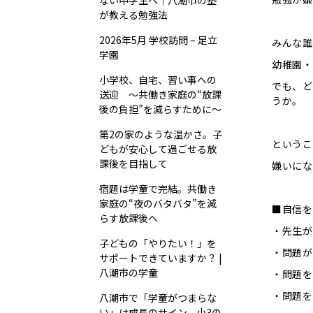
ない中学生へ｜八潮市の塾
が教える勉強法
2026年5月 学校訪問 – 足立
みんな誰
学園
幼稚園・
小学校、自宅、習い事への
でも、ど
送迎 ～共働き家庭の“放課
うか。
後の負担”を減らすために～
第2の家のような温かさ。子
というこ
どもが安心して過ごせる放
課後を目指して
嫌いにな
宿題は学童で完結。共働き
家庭の“夜のバタバタ”を減
■自信を
らす放課後へ
・先生が
子どもの「やりたい！」を
・問題が
サポートできていますか？ |
八潮市の学童
・問題を
・問題を
八潮市で「学童がつまらな
い」は成長のサイン。小3の