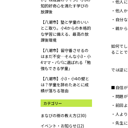
・他人に
知的好奇心を満たす学びの
・他人か
放課後
・自分な
【八潮市】塾と学童のいい
とこ取り。小4からの本格的
・親から
な学習に備える、最高の放
課後環境
如何でし
【八潮市】留守番させるの
ることで
はまだ不安…そんな小3・小
4ママ・パパに選ばれる「勉
強もできる学童」
では逆に
【八潮市】小3・小4の壁と
は？学童を辞めたあとに成
■自信が
績が落ちる理由
・問題が
カテゴリー
・前回よ
・人より
まなびの樹の教え方(230)
・先生に
イベント・お知らせ(12)