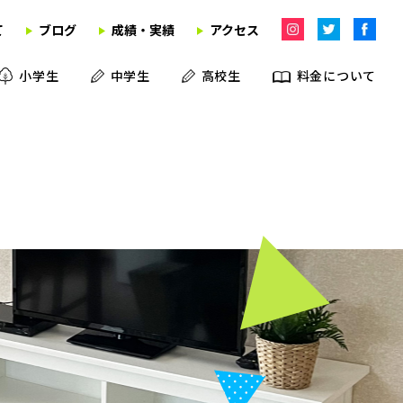
て
ブログ
成績・実績
アクセス
小学生
中学生
高校生
料金について
学習塾
英語教室
学童