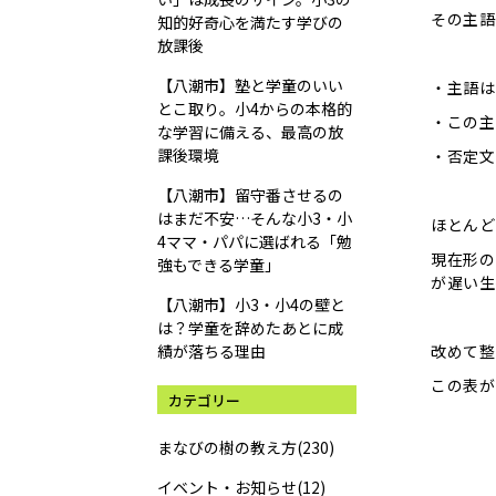
その主語
知的好奇心を満たす学びの
放課後
【八潮市】塾と学童のいい
・主語は
とこ取り。小4からの本格的
・この主
な学習に備える、最高の放
課後環境
・否定文
【八潮市】留守番させるの
はまだ不安…そんな小3・小
ほとんど
4ママ・パパに選ばれる「勉
現在形の
強もできる学童」
が遅い生
【八潮市】小3・小4の壁と
は？学童を辞めたあとに成
績が落ちる理由
改めて整
この表が
カテゴリー
まなびの樹の教え方(230)
イベント・お知らせ(12)