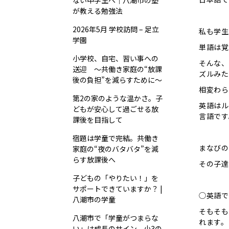
ない中学生へ｜八潮市の塾
が教える勉強法
2026年5月 学校訪問 – 足立
私も学生
学園
単語は覚
小学校、自宅、習い事への
そんな、
送迎 ～共働き家庭の“放課
ズルみた
後の負担”を減らすために～
相変わら
第2の家のような温かさ。子
英語はル
どもが安心して過ごせる放
言語です
課後を目指して
宿題は学童で完結。共働き
まなびの
家庭の“夜のバタバタ”を減
らす放課後へ
その子達
子どもの「やりたい！」を
サポートできていますか？ |
◯英語で
八潮市の学童
そもそも
八潮市で「学童がつまらな
れます。
い」は成長のサイン。小3の