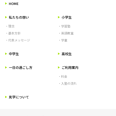
HOME
私たちの想い
小学生
・理念
・学習塾
・基本方針
・英語教室
・代表メッセージ
・学童
中学生
高校生
一日の過ごし方
ご利用案内
・料金
・入塾の流れ
見学について