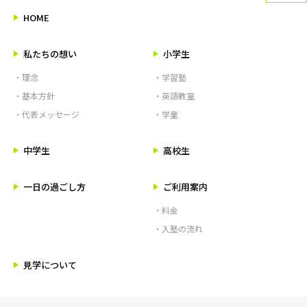
HOME
私たちの想い
小学生
・理念
・学習塾
・基本方針
・英語教室
・代表メッセージ
・学童
中学生
高校生
一日の過ごし方
ご利用案内
・料金
・入塾の流れ
見学について