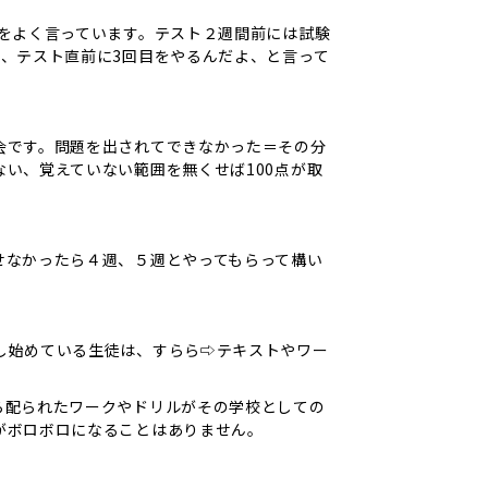
をよく言っています。テスト２週間前には試験
、テスト直前に3回目をやるんだよ、と言って
会です。問題を出されてできなかった＝その分
い、覚えていない範囲を無くせば100点が取
せなかったら４週、５週とやってもらって構い
し始めている生徒は、すらら⇨テキストやワー
ら配られたワークやドリルがその学校としての
がボロボロになることはありません。