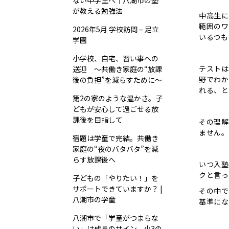
ない中学生へ｜八潮市の塾
が教える勉強法
中高生に
範囲のワ
2026年5月 学校訪問 – 足立
いるつも
学園
小学校、自宅、習い事への
テストは
送迎 ～共働き家庭の“放課
野でわか
後の負担”を減らすために～
れる、と
第2の家のような温かさ。子
どもが安心して過ごせる放
課後を目指して
その理解
ません。
宿題は学童で完結。共働き
家庭の“夜のバタバタ”を減
らす放課後へ
いつ入塾
クと言っ
子どもの「やりたい！」を
サポートできていますか？ |
その中で
八潮市の学童
基準にな
八潮市で「学童がつまらな
い」は成長のサイン。小3の