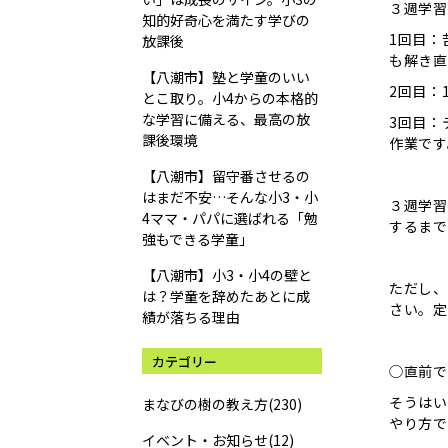
３週学習
知的好奇心を満たす学びの
1回目：
放課後
も解き直
【八潮市】塾と学童のいい
2回目：
とこ取り。小4からの本格的
な学習に備える、最高の放
3回目：
課後環境
作業です
【八潮市】留守番させるの
はまだ不安…そんな小3・小
３週学習
4ママ・パパに選ばれる「勉
するまで
強もできる学童」
【八潮市】小3・小4の壁と
ただし、
は？学童を辞めたあとに成
さい。定
績が落ちる理由
カテゴリー
◯直前で
そうはい
まなびの樹の教え方(230)
やり方で
イベント・お知らせ(12)