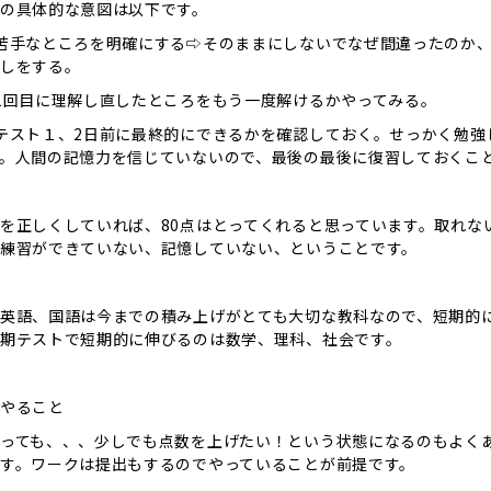
の具体的な意図は以下です。
苦手なところを明確にする⇨そのままにしないでなぜ間違ったのか
しをする。
1回目に理解し直したところをもう一度解けるかやってみる。
テスト１、2日前に最終的にできるかを確認しておく。せっかく勉
。人間の記憶力を信じていないので、最後の最後に復習しておくこ
を正しくしていれば、80点はとってくれると思っています。取れな
練習ができていない、記憶していない、ということです。
英語、国語は今までの積み上げがとても大切な教科なので、短期的
期テストで短期的に伸びるのは数学、理科、社会です。
やること
っても、、、少しでも点数を上げたい！という状態になるのもよく
す。ワークは提出もするのでやっていることが前提です。