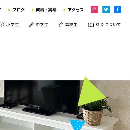
て
ブログ
成績・実績
アクセス
小学生
中学生
高校生
料金について
学習塾
英語教室
学童