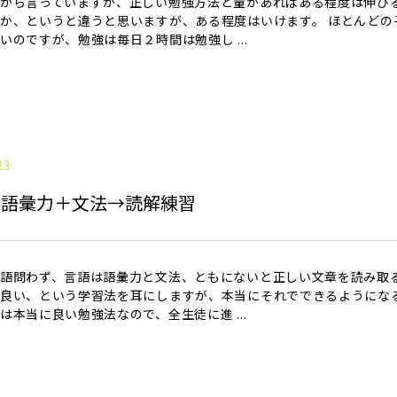
から言っていますが、正しい勉強方法と量があればある程度は伸び
か、というと違うと思いますが、ある程度はいけます。 ほとんどの
いのですが、勉強は毎日２時間は勉強し ...
23
は語彙力＋文法→読解練習
語問わず、言語は語彙力と文法、ともにないと正しい文章を読み取
良い、という学習法を耳にしますが、本当にそれでできるようにな
は本当に良い勉強法なので、全生徒に進 ...