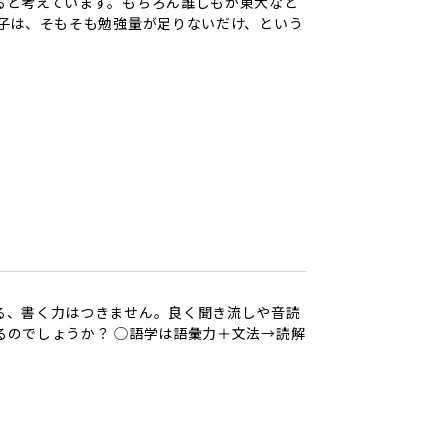
ると考えています。もちろん誰しもが東大など
子は、そもそも勉強量が足りないだけ、という
る、書く力はつきません。良く聞き流しや音読
るのでしょうか？ ◯語学は語彙力＋文法→読解