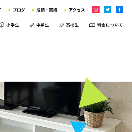
て
ブログ
成績・実績
アクセス
小学生
中学生
高校生
料金について
学習塾
英語教室
学童