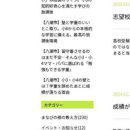
2025.02.
知的好奇心を満たす学びの
放課後
志望
【八潮市】塾と学童のいい
とこ取り。小4からの本格的
な学習に備える、最高の放
課後環境
高校受験
のではな
【八潮市】留守番させるの
まると当
はまだ不安…そんな小3・小
4ママ・パパに選ばれる「勉
強もできる学童」
【八潮市】小3・小4の壁と
は？学童を辞めたあとに成
績が落ちる理由
2024.12.
カテゴリー
成績
まなびの樹の教え方(230)
イベント・お知らせ(12)