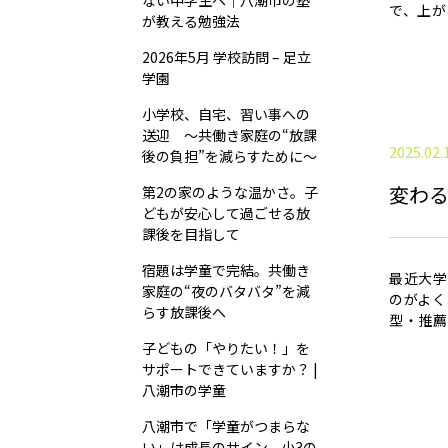
ない中学生へ｜八潮市の塾
で、上が
が教える勉強法
2026年5月 学校訪問 – 足立
学園
小学校、自宅、習い事への
送迎 ～共働き家庭の“放課
2025.02.
後の負担”を減らすために～
変わ
第2の家のような温かさ。子
どもが安心して過ごせる放
課後を目指して
宿題は学童で完結。共働き
最近大学
家庭の“夜のバタバタ”を減
のがよく
らす放課後へ
型・推薦
子どもの「やりたい！」を
サポートできていますか？ |
八潮市の学童
八潮市で「学童がつまらな
い」は成長のサイン。小3の